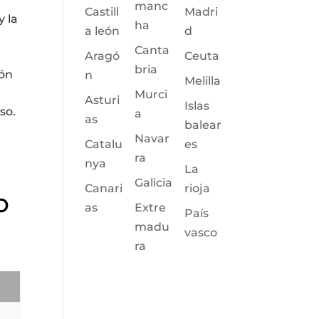
manc
Castill
Madri
y la
ha
a león
d
Canta
Aragó
Ceuta
bria
ión
n
Melilla
Murci
Asturi
Islas
so.
a
as
balear
Navar
Catalu
es
ra
nya
La
Galicia
Canari
rioja
o
as
Extre
País
madu
vasco
ra