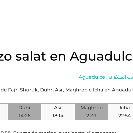
ezo salat en Aguadul
Aguadulce الصلاة في
y de Fajr, Shuruk, Duhr, Asr, Maghreb e Icha en Aguadu
Duhr
Asr
Maghreb
Icha
14:26
18:14
21:21
22:54