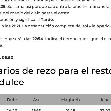
5:50
. Es oración matinal pero hasta el amanecer.
:26
. Se llama así porque cae entre la oración mañanera 
a del medio del cielo hasta el oeste.
 oración y significa la
Tarde
.
á a las
21:21
. La desaparición completa del sol y la aparic
e
, hoy será a las
22:54
. Indica el tiempo que sigue el oca
a.
s
05:50
.
arios de rezo para el rest
dulce
Duhr
Asr
Maghreb
Icha
14:26
18:16
21:28
23:03