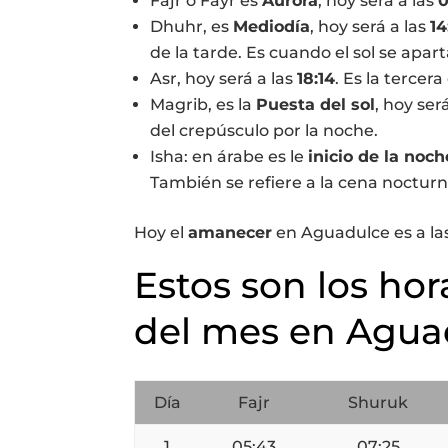
Fajr o Fayr es
Aurora
, hoy será a las
0
Dhuhr, es
Mediodía
, hoy será a las
14
de la tarde. Es cuando el sol se apart
Asr, hoy será a las
18:14
. Es la tercera
Magrib, es la
Puesta del sol
, hoy ser
del crepúsculo por la noche.
Isha: en árabe es le
inicio de la noch
También se refiere a la cena nocturn
Hoy el
amanecer
en Aguadulce es a la
Estos son los hor
del mes en Agua
Día
Fajr
Shuruk
1
05:43
07:25