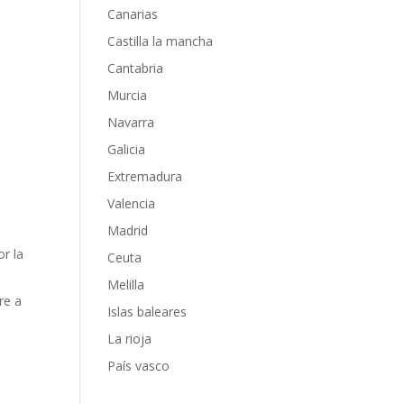
Canarias
Castilla la mancha
Cantabria
Murcia
Navarra
Galicia
Extremadura
Valencia
Madrid
or la
Ceuta
Melilla
re a
Islas baleares
La rioja
País vasco