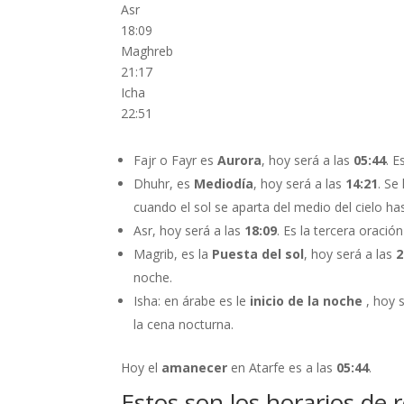
Asr
18:09
Maghreb
21:17
Icha
22:51
Fajr o Fayr es
Aurora
, hoy será a las
05:44
. 
Dhuhr, es
Mediodía
, hoy será a las
14:21
. Se
cuando el sol se aparta del medio del cielo has
Asr, hoy será a las
18:09
. Es la tercera oración
Magrib, es la
Puesta del sol
, hoy será a las
2
noche.
Isha: en árabe es le
inicio de la noche
, hoy 
la cena nocturna.
Hoy el
amanecer
en Atarfe es a las
05:44
.
Estos son los horarios de 