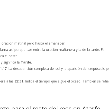
Es oración matinal pero hasta el amanecer.
 llama así porque cae entre la oración mañanera y la de la tarde. Es
ta el oeste.
 y significa la
Tarde
.
1:17
. La desaparición completa del sol y la aparición del crepúsculo p
será a las
22:51
. Indica el tiempo que sigue el ocaso. También se refie
rezo para el resto del mes en Atarfe