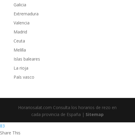
Galicia
Extremadura
Valencia
Madrid
Ceuta
Melilla
Islas baleares
La rioja
País vasco
Horariosalat.com Consulta los horarios de rezo en
cada provincia de España |
Sitemap
83
Share This