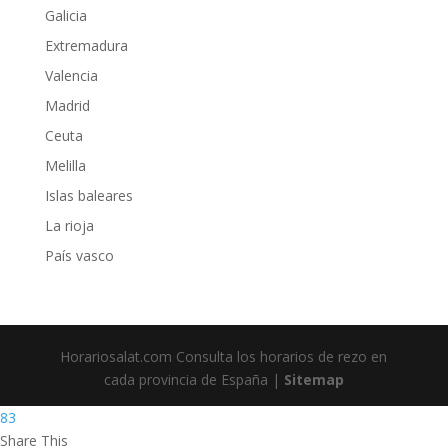
Galicia
Extremadura
Valencia
Madrid
Ceuta
Melilla
Islas baleares
La rioja
País vasco
Horariosalat.com Consulta los horarios de rezo en
cada provincia de España |
Sitemap
83
Share This