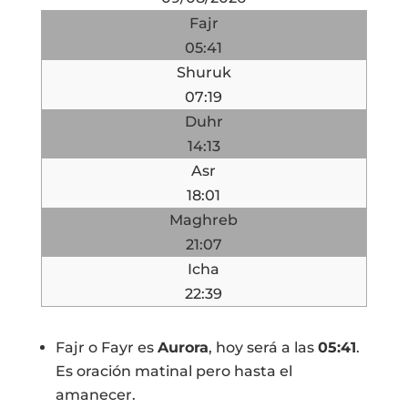
Fajr
05:41
Shuruk
07:19
Duhr
14:13
Asr
18:01
Maghreb
21:07
Icha
22:39
Fajr o Fayr es
Aurora
, hoy será a las
05:41
.
Es oración matinal pero hasta el
amanecer.