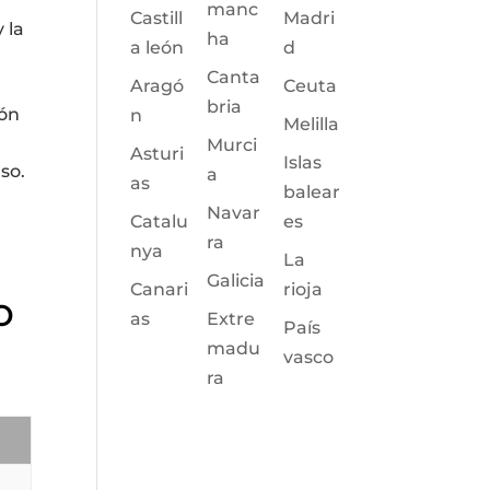
manc
Castill
Madri
 la
ha
a león
d
Canta
Aragó
Ceuta
bria
ión
n
Melilla
Murci
Asturi
Islas
aso.
a
as
balear
Navar
Catalu
es
ra
nya
La
Galicia
Canari
rioja
o
as
Extre
País
madu
vasco
ra