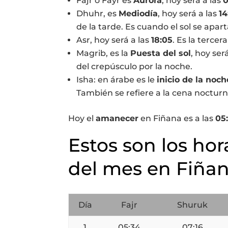
Fajr o Fayr es
Aurora
, hoy será a las
0
Dhuhr, es
Mediodía
, hoy será a las
14
de la tarde. Es cuando el sol se apart
Asr, hoy será a las
18:05
. Es la tercer
Magrib, es la
Puesta del sol
, hoy ser
del crepúsculo por la noche.
Isha: en árabe es le
inicio de la noch
También se refiere a la cena nocturn
Hoy el
amanecer
en Fiñana es a las
05
Estos son los hor
del mes en Fiña
Día
Fajr
Shuruk
1
05:34
07:16