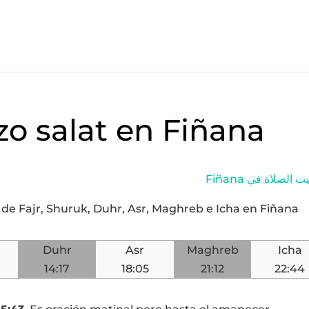
zo salat en Fiñana
Fiñana  الصلاة في
y de Fajr, Shuruk, Duhr, Asr, Maghreb e Icha en Fiñana
Duhr
Asr
Maghreb
Icha
14:17
18:05
21:12
22:44