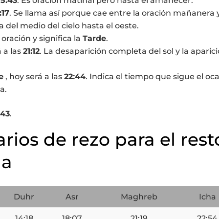
5:43
. Es oración matinal pero hasta el amanecer.
:17
. Se llama así porque cae entre la oración mañanera y
a del medio del cielo hasta el oeste.
a oración y significa la
Tarde
.
á a las
21:12
. La desaparición completa del sol y la aparic
e
, hoy será a las
22:44
. Indica el tiempo que sigue el oc
a.
:43
.
arios de rezo para el rest
na
Duhr
Asr
Maghreb
Icha
14:18
18:07
21:19
22:54