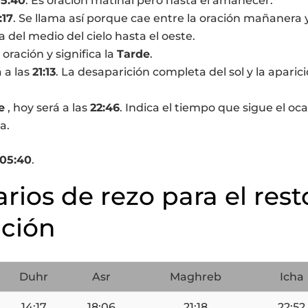
5:40
. Es oración matinal pero hasta el amanecer.
:17
. Se llama así porque cae entre la oración mañanera y
a del medio del cielo hasta el oeste.
a oración y significa la
Tarde
.
á a las
21:13
. La desaparición completa del sol y la aparic
e
, hoy será a las
22:46
. Indica el tiempo que sigue el oca
a.
05:40
.
arios de rezo para el rest
nción
Duhr
Asr
Maghreb
Icha
14:17
18:06
21:18
22:52