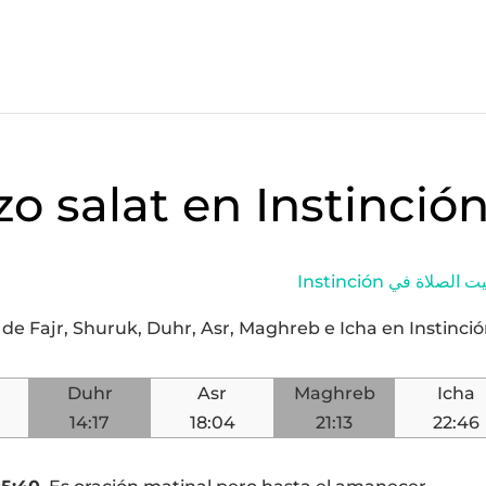
zo salat en Instinció
Instinción الصلاة في
 de Fajr, Shuruk, Duhr, Asr, Maghreb e Icha en Instinci
Duhr
Asr
Maghreb
Icha
14:17
18:04
21:13
22:46