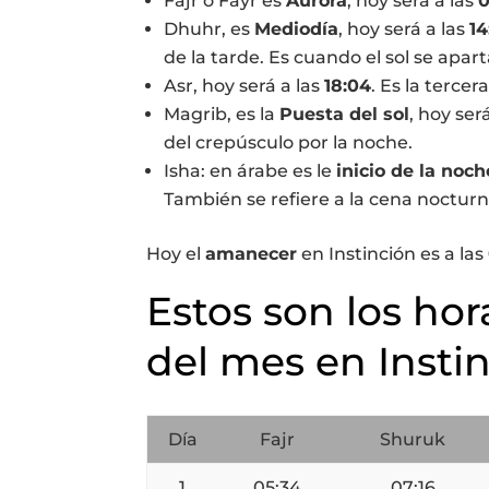
Fajr o Fayr es
Aurora
, hoy será a las
0
Dhuhr, es
Mediodía
, hoy será a las
14
de la tarde. Es cuando el sol se apart
Asr, hoy será a las
18:04
. Es la tercer
Magrib, es la
Puesta del sol
, hoy ser
del crepúsculo por la noche.
Isha: en árabe es le
inicio de la noch
También se refiere a la cena nocturn
Hoy el
amanecer
en Instinción es a las
Estos son los hor
del mes en Insti
Día
Fajr
Shuruk
1
05:34
07:16