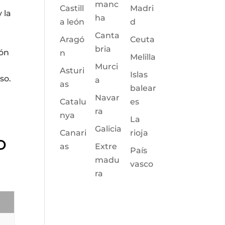
manc
Castill
Madri
 la
ha
a león
d
Canta
Aragó
Ceuta
bria
ión
n
Melilla
Murci
Asturi
Islas
so.
a
as
balear
Navar
Catalu
es
ra
nya
La
Galicia
Canari
rioja
o
as
Extre
País
madu
vasco
ra