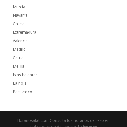
Murcia
Navarra
Galicia
Extremadura
Valencia
Madrid
Ceuta
Melilla
Islas baleares
La rioja
País vasco
Horariosalat.com Consulta los horarios de rezo en
cada provincia de España |
Sitemap