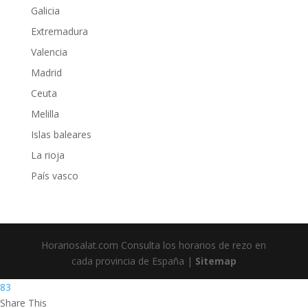
Galicia
Extremadura
Valencia
Madrid
Ceuta
Melilla
Islas baleares
La rioja
País vasco
Horariosalat.com Consulta los horarios de rezo en
cada provincia de España |
Sitemap
83
Share This