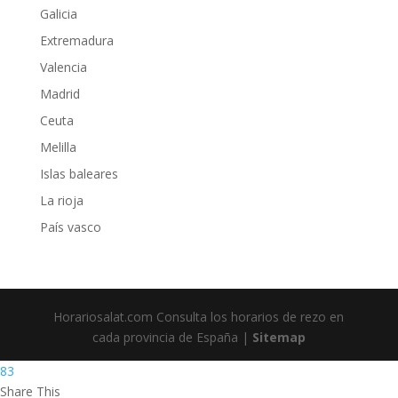
Galicia
Extremadura
Valencia
Madrid
Ceuta
Melilla
Islas baleares
La rioja
País vasco
Horariosalat.com Consulta los horarios de rezo en
cada provincia de España |
Sitemap
83
Share This