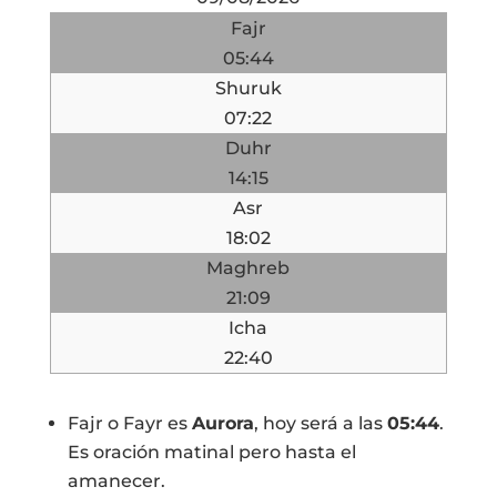
Fajr
05:44
Shuruk
07:22
Duhr
14:15
Asr
18:02
Maghreb
21:09
Icha
22:40
Fajr o Fayr es
Aurora
, hoy será a las
05:44
.
Es oración matinal pero hasta el
amanecer.