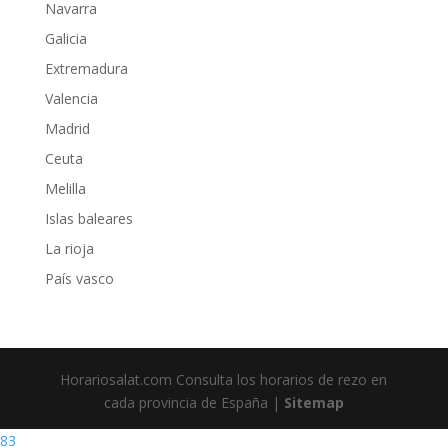
Navarra
Galicia
Extremadura
Valencia
Madrid
Ceuta
Melilla
Islas baleares
La rioja
País vasco
Horariosalat.com Consulta los horarios de rezo en
cada provincia de España |
Sitemap
83