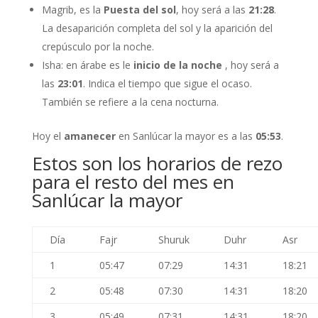
Magrib, es la
Puesta del sol
, hoy será a las
21:28
.
La desaparición completa del sol y la aparición del
crepúsculo por la noche.
Isha: en árabe es le
inicio de la noche
, hoy será a
las
23:01
. Indica el tiempo que sigue el ocaso.
También se refiere a la cena nocturna.
Hoy el
amanecer
en Sanlúcar la mayor es a las
05:53
.
Estos son los horarios de rezo
para el resto del mes en
Sanlúcar la mayor
Día
Fajr
Shuruk
Duhr
Asr
1
05:47
07:29
14:31
18:21
2
05:48
07:30
14:31
18:20
3
05:49
07:31
14:31
18:20