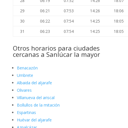
28
06:19
07:52
14:26
18:07
29
06:21
07:53
14:26
18:06
30
06:22
07:54
14:25
18:05
31
06:23
07:54
14:25
18:05
Otros horarios para ciudades
cercanas a Sanlúcar la mayor
Benacazón
Umbrete
Albaida del aljarafe
Olivares
Villanueva del ariscal
Bollullos de la mitación
Espartinas
Huévar del aljarafe
Aznalcázar