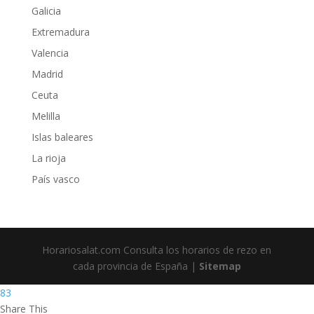
Galicia
Extremadura
Valencia
Madrid
Ceuta
Melilla
Islas baleares
La rioja
País vasco
Horariosalat.com Consulta los horarios de rezo en
cada provincia de España |
Sitemap
83
Share This