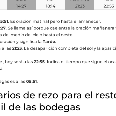
14:27
18:14
21:23
22:55
5:51
. Es oración matinal pero hasta el amanecer.
:27
. Se llama así porque cae entre la oración mañanera 
a del medio del cielo hasta el oeste.
 oración y significa la
Tarde
.
á a las
21:23
. La desaparición completa del sol y la aparic
e
, hoy será a las
22:55
. Indica el tiempo que sigue el oca
a.
egas es a las
05:51
.
arios de rezo para el rest
il de las bodegas