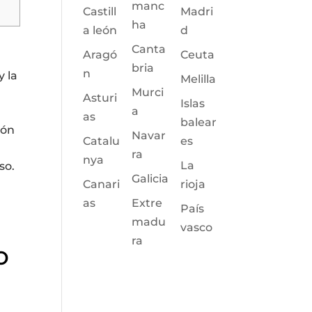
manc
Castill
Madri
ha
a león
d
Canta
Aragó
Ceuta
bria
n
y la
Melilla
Murci
Asturi
Islas
a
as
balear
ión
Navar
Catalu
es
ra
nya
La
so.
Galicia
Canari
rioja
as
Extre
País
madu
vasco
ra
o