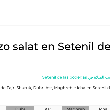
zo salat en Setenil d
Setenil de las bodegas لاة في
y de Fajr, Shuruk, Duhr, Asr, Maghreb e Icha en Setenil 
Duhr
Asr
Maghreb
Icha