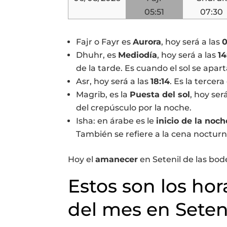
05:51
07:30
Fajr o Fayr es
Aurora
, hoy será a las
0
Dhuhr, es
Mediodía
, hoy será a las
14
de la tarde. Es cuando el sol se apart
Asr, hoy será a las
18:14
. Es la tercera
Magrib, es la
Puesta del sol
, hoy ser
del crepúsculo por la noche.
Isha: en árabe es le
inicio de la noch
También se refiere a la cena nocturn
Hoy el
amanecer
en Setenil de las bod
Estos son los hor
del mes en Seten