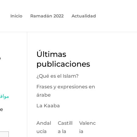
Inicio
Ramadán 2022
Actualidad
e
Últimas
publicaciones
¿Qué es el Islam?
Frases y expresiones en
árabe
مواقيت الص
La Kaaba
de
Andal
Castill
Valenc
ucía
a la
ia