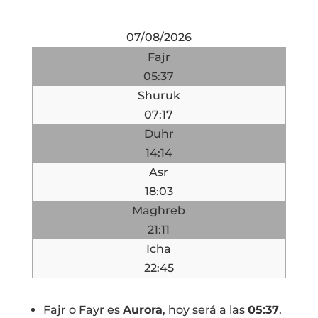
07/08/2026
Fajr
05:37
Shuruk
07:17
Duhr
14:14
Asr
18:03
Maghreb
21:11
Icha
22:45
Fajr o Fayr es
Aurora
, hoy será a las
05:37
.