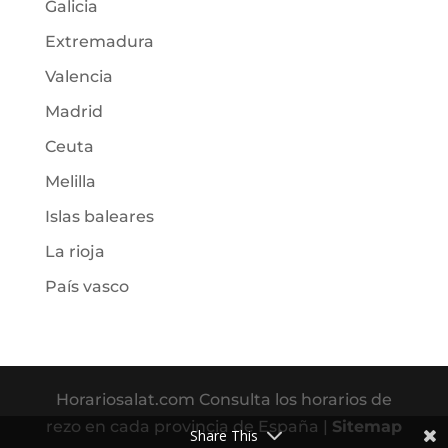
Galicia
Extremadura
Valencia
Madrid
Ceuta
Melilla
Islas baleares
La rioja
País vasco
Horariosalat.com Consulta los horarios de
rezo en cada provincia de España |
Sitemap
Share This