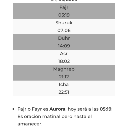
Fajr
05:19
Shuruk
07:06
Duhr
14:09
Asr
18:02
Maghreb
21:12
Icha
22:51
Fajr o Fayr es
Aurora
, hoy será a las
05:19
.
Es oración matinal pero hasta el
amanecer.