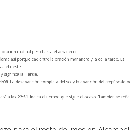
Es oración matinal pero hasta el amanecer.
 llama así porque cae entre la oración mañanera y la de la tarde. Es
ta el oeste.
 y significa la
Tarde
.
1:08
. La desaparición completa del sol y la aparición del crepúsculo p
será a las
22:51
. Indica el tiempo que sigue el ocaso. También se refie
rezo para el resto del mes en Alcampel