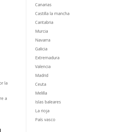
Canarias
Castilla la mancha
Cantabria
Murcia
Navarra
Galicia
Extremadura
Valencia
Madrid
or la
Ceuta
Melilla
re a
Islas baleares
La rioja
País vasco
l