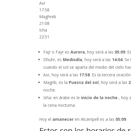
Asr
17:58
Maghreb
21:08
Icha
22:51
Fajr o Fayr es
Aurora
, hoy será a las
05:09
. 
Dhuhr, es
Mediodía
, hoy será a las
14:04
. Se
cuando el sol se aparta del medio del cielo has
Asr, hoy será a las
17:58
. Es la tercera oración
Magrib, es la
Puesta del sol
, hoy será a las
2
noche.
Isha: en árabe es le
inicio de la noche
, hoy 
la cena nocturna.
Hoy el
amanecer
en Alcampell es a las
05:09
.
Estos son los horarios de 