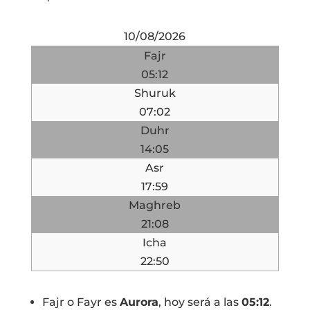
10/08/2026
Fajr
05:12
Shuruk
07:02
Duhr
14:05
Asr
17:59
Maghreb
21:08
Icha
22:50
Fajr o Fayr es
Aurora
, hoy será a las
05:12
.