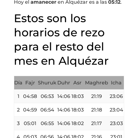
Hoy el
amanecer
en Alquézar es a las
05:12
.
Estos son los
horarios de rezo
para el resto del
mes en Alquézar
Día
Fajr
Shuruk
Duhr
Asr
Maghreb
Icha
1
04:58
06:53
14:06
18:03
21:19
23:06
2
04:59
06:54
14:06
18:03
21:18
23:04
3
05:01
06:55
14:06
18:02
21:17
23:03
4
05:03
06:56
14:06
18:02
21:16
23:01