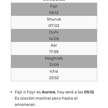
Fajr
05:12
Shuruk
07:02
Duhr
14:06
Asr
17:59
Maghreb
21:09
Icha
22:52
Fajr o Fayr es
Aurora
, hoy será a las
05:12
.
Es oración matinal pero hasta el
amanecer.