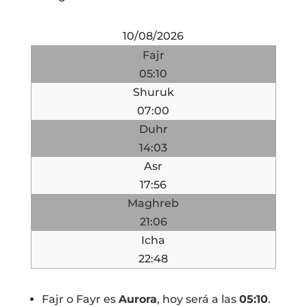
10/08/2026
Fajr
05:10
Shuruk
07:00
Duhr
14:03
Asr
17:56
Maghreb
21:06
Icha
22:48
Fajr o Fayr es
Aurora
, hoy será a las
05:10
.