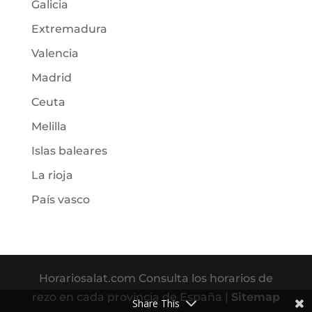
Galicia
Extremadura
Valencia
Madrid
Ceuta
Melilla
Islas baleares
La rioja
País vasco
Horariosalat.com Consulta los horarios de
rezo en cada provincia de España |
Sitemap
Share This