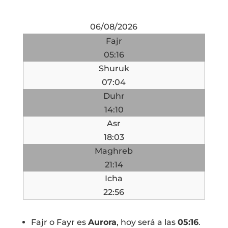
06/08/2026
Fajr
05:16
Shuruk
07:04
Duhr
14:10
Asr
18:03
Maghreb
21:14
Icha
22:56
Fajr o Fayr es
Aurora
, hoy será a las
05:16
.