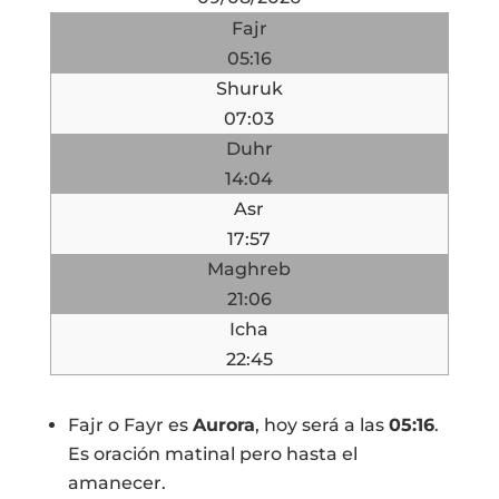
Fajr
05:16
Shuruk
07:03
Duhr
14:04
Asr
17:57
Maghreb
21:06
Icha
22:45
Fajr o Fayr es
Aurora
, hoy será a las
05:16
.
Es oración matinal pero hasta el
amanecer.