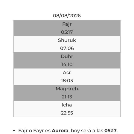
08/08/2026
Fajr
05:17
Shuruk
07:06
Duhr
14:10
Asr
18:03
Maghreb
21:13
Icha
22:55
Fajr o Fayr es
Aurora
, hoy será a las
05:17
.