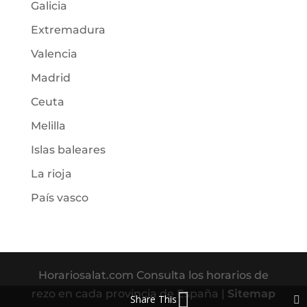
Galicia
Extremadura
Valencia
Madrid
Ceuta
Melilla
Islas baleares
La rioja
País vasco
Horariosalat.com Consulta los horarios de
rezo en cada provincia de España |
Sitemap
Share This