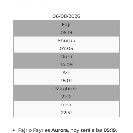
06/08/2026
Fajr
05:19
Shuruk
07:05
Duhr
14:09
Asr
18:01
Maghreb
21:12
Icha
22:51
Fajr o Fayr es
Aurora
, hoy será a las
05:19
.