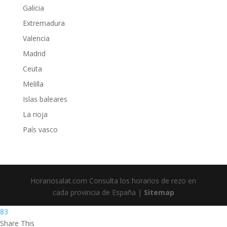
Galicia
Extremadura
Valencia
Madrid
Ceuta
Melilla
Islas baleares
La rioja
País vasco
Horariosalat.com Consulta los horarios de rezo en
cada provincia de España |
Sitemap
83
Share This