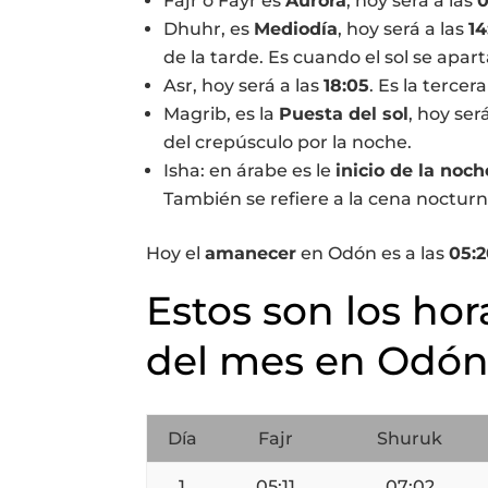
Fajr o Fayr es
Aurora
, hoy será a las
0
Dhuhr, es
Mediodía
, hoy será a las
14
de la tarde. Es cuando el sol se apart
Asr, hoy será a las
18:05
. Es la tercer
Magrib, es la
Puesta del sol
, hoy ser
del crepúsculo por la noche.
Isha: en árabe es le
inicio de la noch
También se refiere a la cena nocturn
Hoy el
amanecer
en Odón es a las
05:
Estos son los hor
del mes en Odó
Día
Fajr
Shuruk
1
05:11
07:02