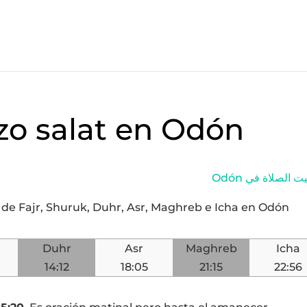
zo salat en Odón
Odón  الصلاة في
y de Fajr, Shuruk, Duhr, Asr, Maghreb e Icha en Odón
Duhr
Asr
Maghreb
Icha
14:12
18:05
21:15
22:56