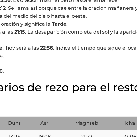
5:20
. Es oración matinal pero hasta el amanecer.
:12
. Se llama así porque cae entre la oración mañanera y
a del medio del cielo hasta el oeste.
a oración y significa la
Tarde
.
á a las
21:15
. La desaparición completa del sol y la aparic
e
, hoy será a las
22:56
. Indica el tiempo que sigue el oca
a.
20
.
arios de rezo para el rest
n
Duhr
Asr
Maghreb
Icha
14:13
18:08
21:22
23:06