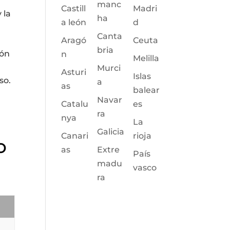
manc
Castill
Madri
 la
ha
a león
d
Canta
Aragó
Ceuta
bria
ión
n
Melilla
Murci
Asturi
Islas
so.
a
as
balear
Navar
Catalu
es
ra
nya
La
Galicia
Canari
rioja
o
as
Extre
País
madu
vasco
ra