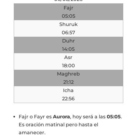
Fajr
05:05
Shuruk
06:57
Duhr
14:05
Asr
18:00
Maghreb
21:12
Icha
22:56
Fajr o Fayr es
Aurora
, hoy será a las
05:05
.
Es oración matinal pero hasta el
amanecer.