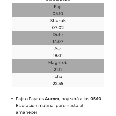
Fajr
05:10
Shuruk
07:02
Duhr
14:07
Asr
18:01
Maghreb
21:11
Icha
22:55
Fajr o Fayr es
Aurora
, hoy será a las
05:10
.
Es oración matinal pero hasta el
amanecer.