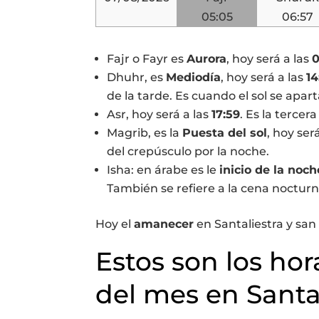
05:05
06:57
Fajr o Fayr es
Aurora
, hoy será a las
0
Dhuhr, es
Mediodía
, hoy será a las
14
de la tarde. Es cuando el sol se apart
Asr, hoy será a las
17:59
. Es la tercera
Magrib, es la
Puesta del sol
, hoy ser
del crepúsculo por la noche.
Isha: en árabe es le
inicio de la noch
También se refiere a la cena nocturn
Hoy el
amanecer
en Santaliestra y san 
Estos son los hor
del mes en Santal