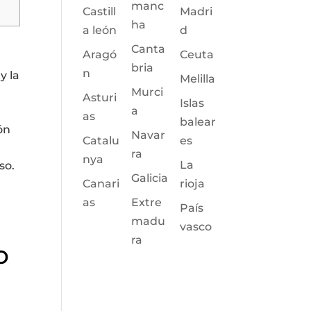
manc
Castill
Madri
ha
a león
d
Canta
Aragó
Ceuta
bria
n
y la
Melilla
Murci
Asturi
Islas
a
as
balear
ón
Navar
Catalu
es
ra
nya
La
so.
Galicia
Canari
rioja
as
Extre
País
madu
vasco
ra
o