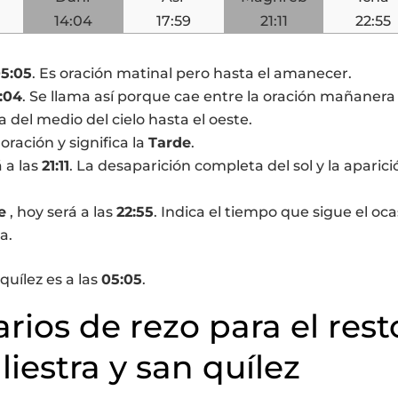
14:04
17:59
21:11
22:55
5:05
. Es oración matinal pero hasta el amanecer.
:04
. Se llama así porque cae entre la oración mañanera 
a del medio del cielo hasta el oeste.
 oración y significa la
Tarde
.
á a las
21:11
. La desaparición completa del sol y la aparici
e
, hoy será a las
22:55
. Indica el tiempo que sigue el oca
a.
quílez es a las
05:05
.
arios de rezo para el rest
iestra y san quílez