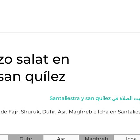
zo salat en
 san quílez
Santaliestra y san quílez اة في
 de Fajr, Shuruk, Duhr, Asr, Maghreb e Icha en Santalie
Duhr
Asr
Maghreb
Icha