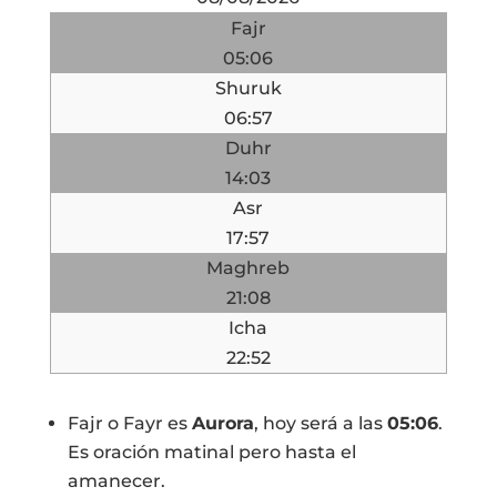
Fajr
05:06
Shuruk
06:57
Duhr
14:03
Asr
17:57
Maghreb
21:08
Icha
22:52
Fajr o Fayr es
Aurora
, hoy será a las
05:06
.
Es oración matinal pero hasta el
amanecer.