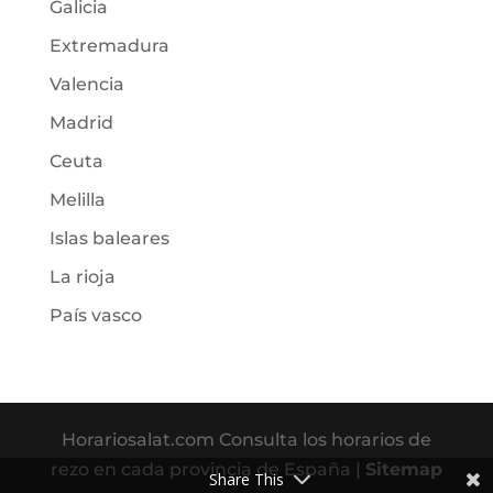
Galicia
Extremadura
Valencia
Madrid
Ceuta
Melilla
Islas baleares
La rioja
País vasco
Horariosalat.com Consulta los horarios de
rezo en cada provincia de España |
Sitemap
Share This