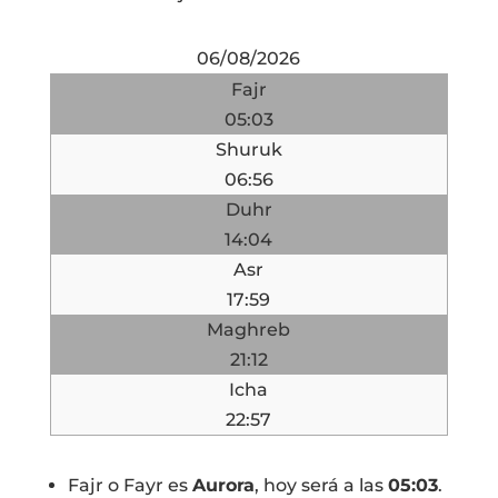
06/08/2026
Fajr
05:03
Shuruk
06:56
Duhr
14:04
Asr
17:59
Maghreb
21:12
Icha
22:57
Fajr o Fayr es
Aurora
, hoy será a las
05:03
.