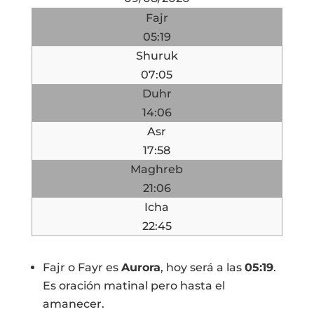
Fajr
05:19
Shuruk
07:05
Duhr
14:06
Asr
17:58
Maghreb
21:06
Icha
22:45
Fajr o Fayr es
Aurora
, hoy será a las
05:19
.
Es oración matinal pero hasta el
amanecer.