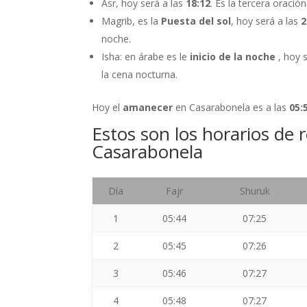
Asr, hoy será a las
18:12
. Es la tercera oración
Magrib, es la
Puesta del sol
, hoy será a las
2
noche.
Isha: en árabe es le
inicio de la noche
, hoy 
la cena nocturna.
Hoy el
amanecer
en Casarabonela es a las
05:
Estos son los horarios de 
Casarabonela
Día
Fajr
Shuruk
1
05:44
07:25
2
05:45
07:26
3
05:46
07:27
4
05:48
07:27