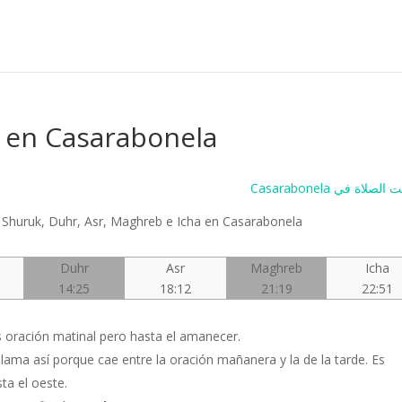
t en Casarabonela
Casarabonela صلاة في
, Shuruk, Duhr, Asr, Maghreb e Icha en Casarabonela
Duhr
Asr
Maghreb
Icha
14:25
18:12
21:19
22:51
Es oración matinal pero hasta el amanecer.
 llama así porque cae entre la oración mañanera y la de la tarde. Es
ta el oeste.