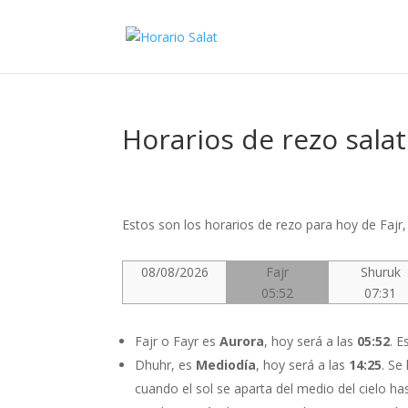
Horarios de rezo sala
Estos son los horarios de rezo para hoy de Fajr
08/08/2026
Fajr
Shuruk
05:52
07:31
Fajr o Fayr es
Aurora
, hoy será a las
05:52
. 
Dhuhr, es
Mediodía
, hoy será a las
14:25
. Se
cuando el sol se aparta del medio del cielo has