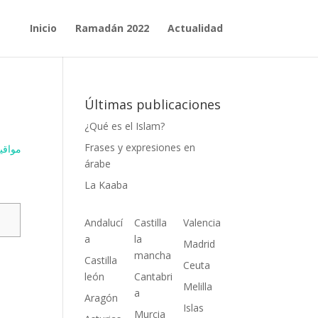
Inicio
Ramadán 2022
Actualidad
Últimas publicaciones
¿Qué es el Islam?
Frases y expresiones en
مواقيت ال
árabe
La Kaaba
Andalucí
Castilla
Valencia
a
la
Madrid
mancha
Castilla
Ceuta
león
Cantabri
Melilla
a
Aragón
Islas
Murcia