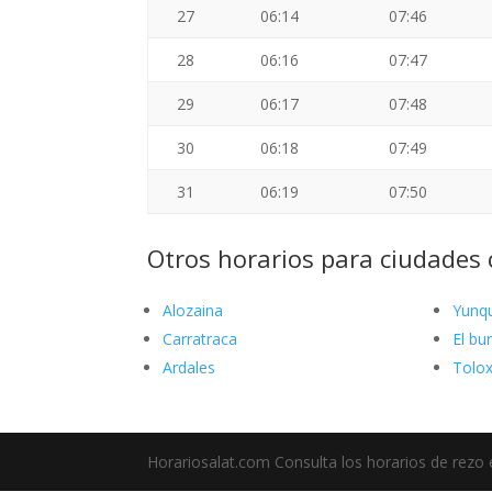
27
06:14
07:46
28
06:16
07:47
29
06:17
07:48
30
06:18
07:49
31
06:19
07:50
Otros horarios para ciudades
Alozaina
Yunq
Carratraca
El bu
Ardales
Tolo
Horariosalat.com Consulta los horarios de rezo