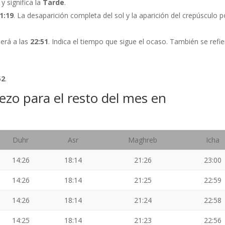
 y significa la
Tarde
.
1:19
. La desaparición completa del sol y la aparición del crepúsculo p
será a las
22:51
. Indica el tiempo que sigue el ocaso. También se refie
52
.
rezo para el resto del mes en
Duhr
Asr
Maghreb
Icha
14:26
18:14
21:26
23:00
14:26
18:14
21:25
22:59
14:26
18:14
21:24
22:58
14:25
18:14
21:23
22:56