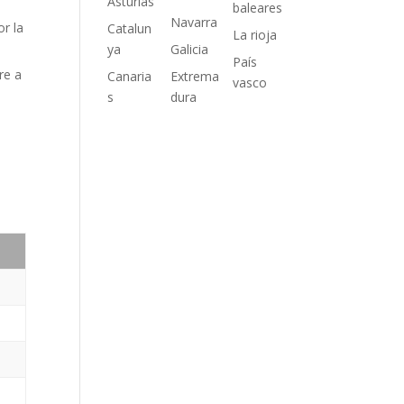
Asturias
baleares
Navarra
or la
Catalun
La rioja
ya
Galicia
País
re a
Canaria
Extrema
vasco
s
dura