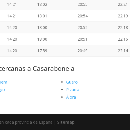
14:21
18:02
20:55
22:21
14:21
18:01
20:54
22:19
14:20
18:00
20:52
22:18
14:20
18:00
20:51
22:16
14:20
17:59
20:49
22:14
 cercanas a Casarabonela
uera
Guaro
rgo
Pizarra
x
Álora
 en cada provincia de España |
Sitemap