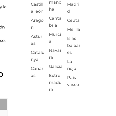
manc
Castill
Madri
y la
ha
a león
d
Canta
Aragó
Ceuta
bria
ión
n
Melilla
Murci
Asturi
Islas
so.
a
as
balear
Navar
Catalu
es
ra
nya
La
Galicia
Canari
rioja
o
as
Extre
País
madu
vasco
ra