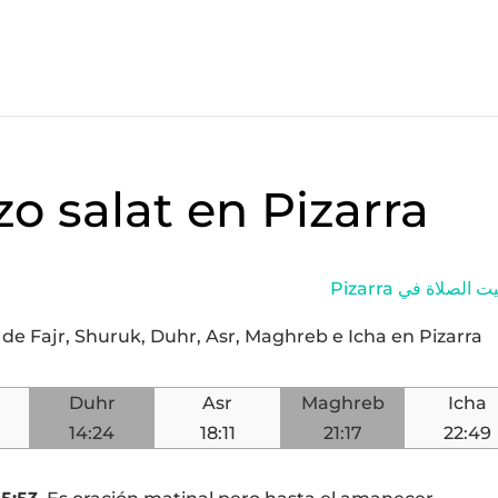
zo salat en Pizarra
Pizarra الصلاة في
y de Fajr, Shuruk, Duhr, Asr, Maghreb e Icha en Pizarra
Duhr
Asr
Maghreb
Icha
14:24
18:11
21:17
22:49