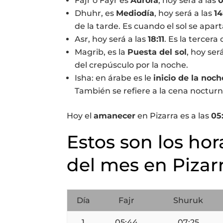
Fajr o Fayr es
Aurora
, hoy será a las
0
Dhuhr, es
Mediodía
, hoy será a las
14
de la tarde. Es cuando el sol se apart
Asr, hoy será a las
18:11
. Es la tercera 
Magrib, es la
Puesta del sol
, hoy ser
del crepúsculo por la noche.
Isha: en árabe es le
inicio de la noch
También se refiere a la cena nocturn
Hoy el
amanecer
en Pizarra es a las
05
Estos son los hor
del mes en Pizar
Día
Fajr
Shuruk
1
05:44
07:25