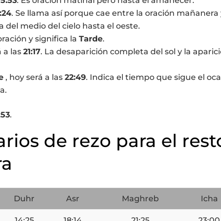
5:53
. Es oración matinal pero hasta el amanecer.
:24
. Se llama así porque cae entre la oración mañanera 
a del medio del cielo hasta el oeste.
oración y significa la
Tarde
.
á a las
21:17
. La desaparición completa del sol y la aparic
e
, hoy será a las
22:49
. Indica el tiempo que sigue el oca
a.
:53
.
arios de rezo para el rest
ra
Duhr
Asr
Maghreb
Icha
14:25
18:14
21:25
23:00