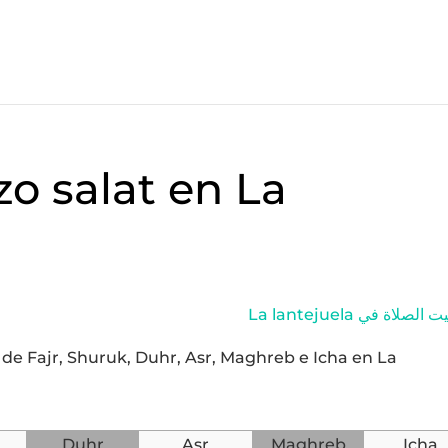
zo salat en La
La lantejuela لصلاة في
y de Fajr, Shuruk, Duhr, Asr, Maghreb e Icha en La
Duhr
Asr
Maghreb
Icha