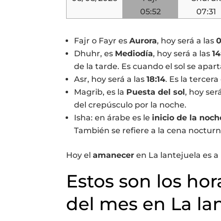
05:52
07:31
Fajr o Fayr es
Aurora
, hoy será a las
0
Dhuhr, es
Mediodía
, hoy será a las
14
de la tarde. Es cuando el sol se apart
Asr, hoy será a las
18:14
. Es la tercera
Magrib, es la
Puesta del sol
, hoy ser
del crepúsculo por la noche.
Isha: en árabe es le
inicio de la noch
También se refiere a la cena nocturn
Hoy el
amanecer
en La lantejuela es a
Estos son los hor
del mes en La la