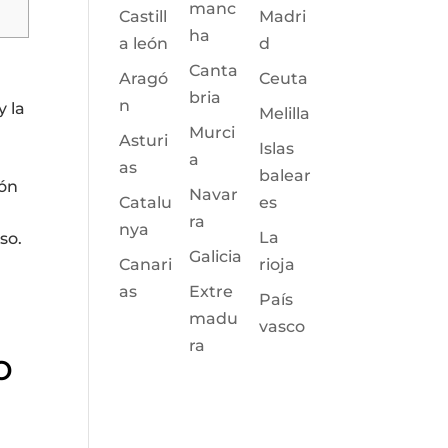
manc
Castill
Madri
ha
a león
d
Canta
Aragó
Ceuta
bria
n
y la
Melilla
Murci
Asturi
Islas
a
as
balear
ión
Navar
Catalu
es
ra
nya
La
so.
Galicia
Canari
rioja
as
Extre
País
madu
vasco
ra
o