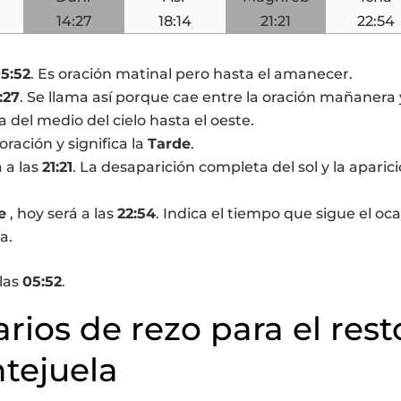
14:27
18:14
21:21
22:54
5:52
. Es oración matinal pero hasta el amanecer.
:27
. Se llama así porque cae entre la oración mañanera 
a del medio del cielo hasta el oeste.
 oración y significa la
Tarde
.
á a las
21:21
. La desaparición completa del sol y la aparic
e
, hoy será a las
22:54
. Indica el tiempo que sigue el oca
a.
 las
05:52
.
arios de rezo para el rest
ntejuela