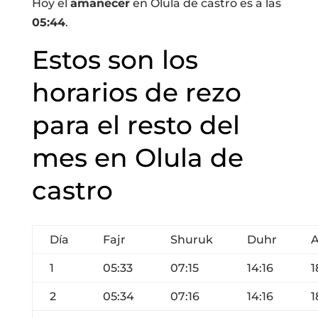
Hoy el
amanecer
en Olula de castro es a las
05:44
.
Estos son los
horarios de rezo
para el resto del
mes en Olula de
castro
Día
Fajr
Shuruk
Duhr
A
1
05:33
07:15
14:16
1
2
05:34
07:16
14:16
1