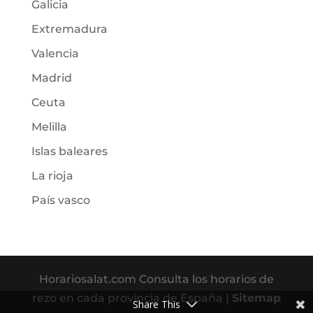
Galicia
Extremadura
Valencia
Madrid
Ceuta
Melilla
Islas baleares
La rioja
País vasco
Horariosalat.com Consulta los horarios de
rezo en cada provincia de España |
Sitemap
Share This