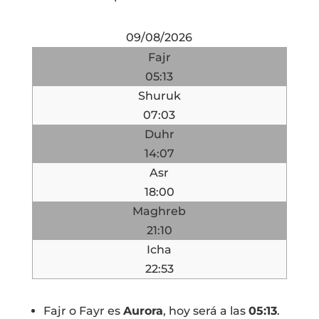
09/08/2026
Fajr
05:13
Shuruk
07:03
Duhr
14:07
Asr
18:00
Maghreb
21:10
Icha
22:53
Fajr o Fayr es
Aurora
, hoy será a las
05:13
.