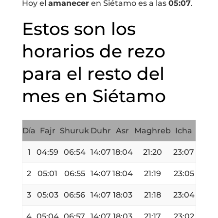
Hoy el
amanecer
en Siétamo es a las
05:07
.
Estos son los
horarios de rezo
para el resto del
mes en Siétamo
Día
Fajr
Shuruk
Duhr
Asr
Maghreb
Icha
1
04:59
06:54
14:07
18:04
21:20
23:07
2
05:01
06:55
14:07
18:04
21:19
23:05
3
05:03
06:56
14:07
18:03
21:18
23:04
4
05:04
06:57
14:07
18:03
21:17
23:02