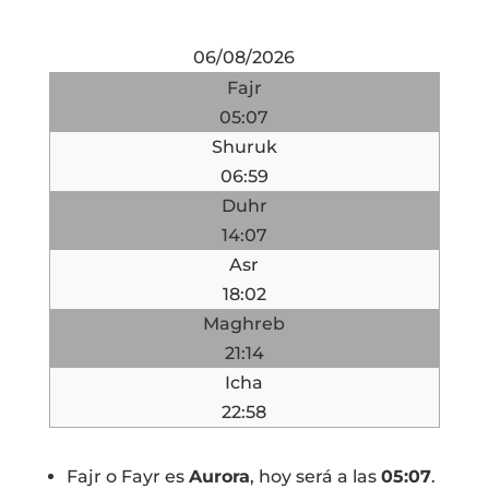
06/08/2026
Fajr
05:07
Shuruk
06:59
Duhr
14:07
Asr
18:02
Maghreb
21:14
Icha
22:58
Fajr o Fayr es
Aurora
, hoy será a las
05:07
.