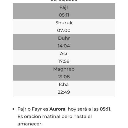
Fajr
05:11
Shuruk
07:00
Duhr
14:04
Asr
17:58
Maghreb
21:08
Icha
22:49
Fajr o Fayr es
Aurora
, hoy será a las
05:11
.
Es oración matinal pero hasta el
amanecer.