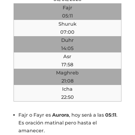
Fajr
05:11
Shuruk
07:00
Duhr
14:05
Asr
17:58
Maghreb
21:08
Icha
22:50
Fajr o Fayr es
Aurora
, hoy será a las
05:11
.
Es oración matinal pero hasta el
amanecer.